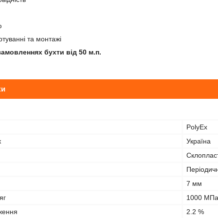
ю
ртуванні та монтажі
амовленнях бухти від 50 м.п.
ки
PolyEx
к
Україна
Склоплас
Періодич
7 мм
яг
1000 МП
ження
2.2 %