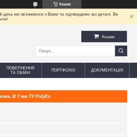
Кошик
день ми зв’яжемося з Вами та підтвердимо всі деталі. Ви
нти!
Кошик
ПОВЕРНЕННЯ
ПОРТФОЛІО
ДОКУМЕНТАЦІЯ
ТА ОБМІН
ова, Ø 7 мм ТУ PolyEx