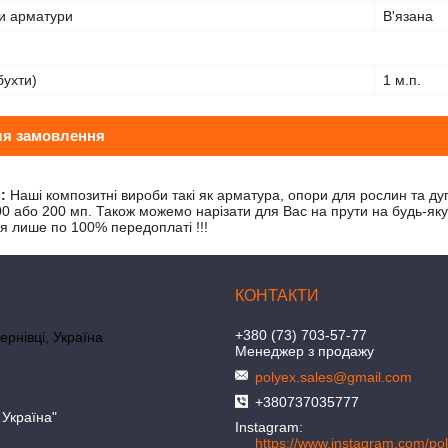
ки арматури
В'язана
бухти)
1 м.п.
ля замовлення
:
Наші композитні вироби такі як арматура, опори для рослин та ду
00 або 200 мп. Також можемо нарізати для Вас на прути на будь-яку
ся лише по 100% передоплаті !!!
+380 (73) 703-57-77
ернівці, Україна
Менеджер з продажу
polyex.sales@gmail.com
+380737035777
 Україна"
Instagram
https://www.instagram.com/po