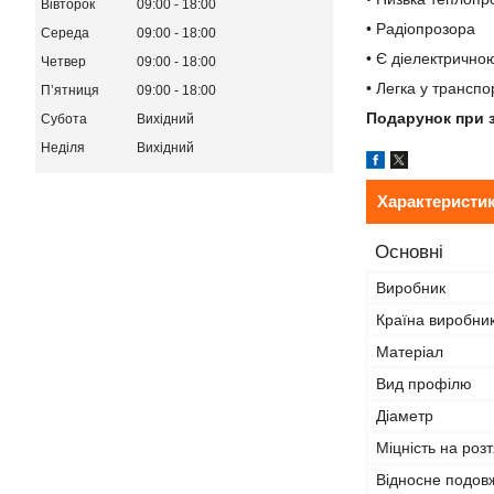
Вівторок
09:00
18:00
• Радіопрозора
Середа
09:00
18:00
• Є діелектрично
Четвер
09:00
18:00
• Легка у транспо
Пʼятниця
09:00
18:00
Подарунок при з
Субота
Вихідний
Неділя
Вихідний
Характеристи
Основні
Виробник
Країна виробни
Матеріал
Вид профілю
Діаметр
Міцність на розт
Відносне подов