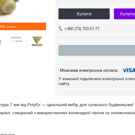
Купити
Купити
20%
+380 (73) 703-57-77
У компанії підключені електронні пла
сайту.
ура 7 мм від PolyEx — ідеальний вибір для сучасного будівництва!
еріал, створений з використанням епоксидної смоли та скловолоконно
відність