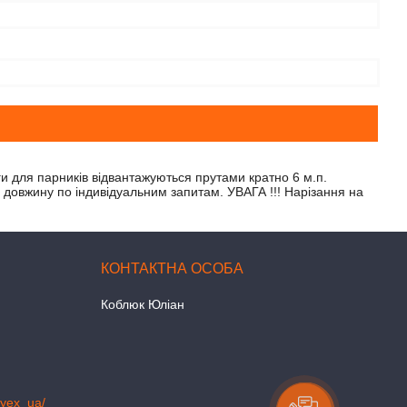
ги для парників відвантажуються прутами кратно 6 м.п.
 довжину по індивідуальним запитам. УВАГА !!! Нарізання на
Коблюк Юліан
lyex_ua/