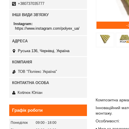
+380737035777
ІНШІ ВИДИ ЗВ'ЯЗКУ
Instagram
–
https://www.instagram.com/polyex_ua/
Руська 136, Чернівці, Україна
ТОВ "Поліекс Україна"
Коблюк Юліан
Композитна армат
Інноваційний мат
Графік роботи
монтажу.
Особливості:
Понеділок
09:00
18:00
• Низька теплопро