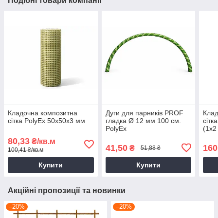
Подібні товари компанії
Кладочна композитна
Дуги для парників PROF
Клад
сітка PolyEx 50х50х3 мм
гладка Ø 12 мм 100 см.
сітк
PolyEx
(1х2
80,33
₴/кв.м
41,50
160
₴
51,88 ₴
100,41 ₴/кв.м
Купити
Купити
Акційні пропозиції та новинки
–20%
–20%