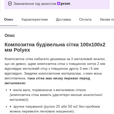
Замовлення під захистом
Опис
Характеристики
Доставка
Оплата
Умови п
Опис
Композитна будівельна сітка 100х100x2
мм Polyex
Композитна сітка набагато дешевша за її металевий аналог,
що не дивно, адже композитна сітка з товщиною ниток 2 мм
відповідає металевій сітці з товщиною дроту 3 мм і 5 мм
відповідно. Завдяки композитним матеріалам, з яких вона
виготовлена,
така сітка має низку переваг перед
металевою:
мала вага, порівнюючи з металевою сіткою
(композитна сітка важить удесятеро менше аналогічної
металевої);
зручне пакування (рулон 25 або 50 м2 без проблем
можна перевезти легковою машиною);