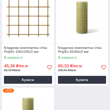
Кладкова композитна сітка
Кладочна композитна сітка
PolyEx 100х100x3 мм
PolyEx 50х50х3 мм
В наявності
В наявності
45,36
80,33
₴/кв.м
₴/кв.м
56,70 ₴/кв.м
100,41 ₴/кв.м
Купити
Купити
–20%