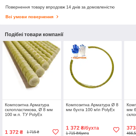
Повернення товару впродовж 14 днів за домовленістю
Всі умови повернення
Подібні товари компанії
Композитна Арматура
Композитна Арматура Ø 8
Комп
склопластикова, Ø 8 мм
мм бухта 100 м\п PolyEx
мм б
100 м.п. ТУ PolyEx
скло
1 372
373
₴/бухта
1 372
₴
1 715 ₴
1 715 ₴/бухта
466,5