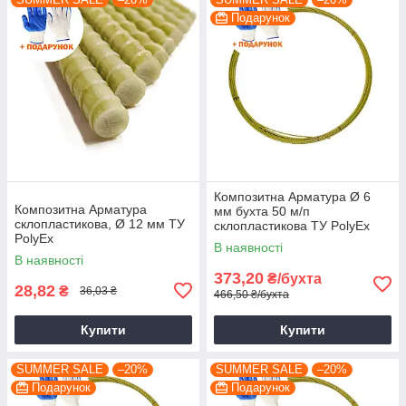
Подарунок
Композитна Арматура Ø 6
Композитна Арматура
мм бухта 50 м/п
склопластикова, Ø 12 мм ТУ
склопластикова ТУ PolyEx
PolyEx
В наявності
В наявності
373,20
₴/бухта
28,82
₴
36,03 ₴
466,50 ₴/бухта
Купити
Купити
SUMMER SALE
–20%
SUMMER SALE
–20%
Подарунок
Подарунок