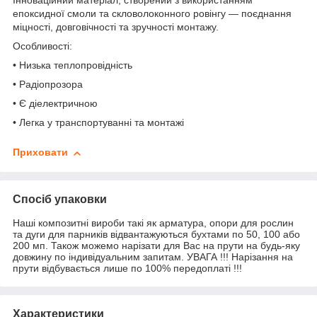
Інноваційний матеріал, створений з використанням
епоксидної смоли та скловолоконного ровінгу — поєднання
міцності, довговічності та зручності монтажу.
Особливості:
• Низька теплопровідність
• Радіопрозора
• Є діелектричною
• Легка у транспортуванні та монтажі
Приховати
Спосіб упаковки
Наші композитні вироби такі як арматура, опори для рослин
та дуги для парників відвантажуються бухтами по 50, 100 або
200 мп. Також можемо нарізати для Вас на прути на будь-яку
довжину по індивідуальним запитам. УВАГА !!! Нарізання на
прути відбувається лише по 100% передоплаті !!!
Характеристики