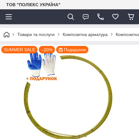
ТОВ "ПОЛІЕКС УКРАЇНА"
Товари та послуги
Композитна арматура
Композитна
SUMMER SALE
–20%
Подарунок