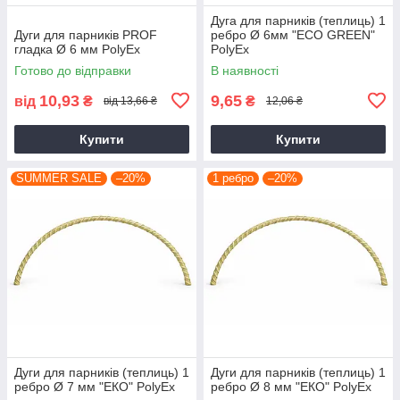
Дуга для парників (теплиць) 1
Дуги для парників PROF
ребро Ø 6мм "ЕCО GREEN"
гладка Ø 6 мм PolyEx
PolyEx
Готово до відправки
В наявності
10,93
9,65
від
₴
₴
від 13,66 ₴
12,06 ₴
Купити
Купити
SUMMER SALE
–20%
1 ребро
–20%
Дуги для парників (теплиць) 1
Дуги для парників (теплиць) 1
ребро Ø 7 мм "ЕКО" PolyEx
ребро Ø 8 мм "ЕКО" PolyEx