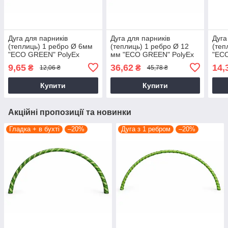
Дуга для парників
Дуга для парників
Дуга
(теплиць) 1 ребро Ø 6мм
(теплиць) 1 ребро Ø 12
(теп
"ЕCО GREEN" PolyEx
мм "ЕCО GREEN" PolyEx
"ЕC
9,65
36,62
14,
₴
₴
12,06 ₴
45,78 ₴
Купити
Купити
Акційні пропозиції та новинки
Гладка + в бухті
–20%
Дуга з 1 ребром
–20%