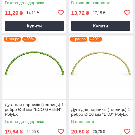
Готово до відправки
Готово до відправки
11,29
13,72
₴
₴
14,11 ₴
17,15 ₴
Купити
Купити
1 ребро
–20%
1 ребро
–20%
Дуга для парників (теплиць) 1
ребро Ø 8 мм "ЕCО GREEN"
Дуги для парників (теплиць) 1
PolyEx
ребро Ø 10 мм "ЕКО" PolyEx
Готово до відправки
В наявності
19,64
20,60
₴
₴
24,55 ₴
25,75 ₴