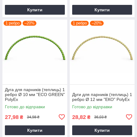
Купити
Купити
1 ребро
–20%
1 ребро
–20%
Дуга для парників (теплиць) 1
ребро Ø 10 мм "ЕCО GREEN"
Дуги для парників (теплиць) 1
PolyEx
ребро Ø 12 мм "ЕКО" PolyEx
Готово до відправки
Готово до відправки
27,98
28,82
₴
₴
34,98 ₴
36,03 ₴
Купити
Купити