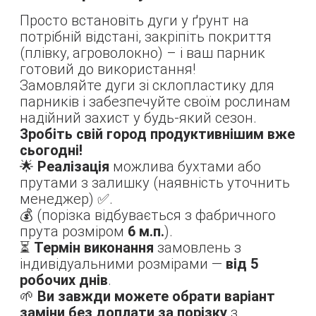
Просто встановіть дуги у ґрунт на
потрібній відстані, закріпіть покриття
(плівку, агроволокно) – і ваш парник
готовий до використання!
Замовляйте дуги зі склопластику для
парників і забезпечуйте своїм рослинам
надійний захист у будь-який сезон.
Зробіть свій город продуктивнішим вже
сьогодні!
🌟
Реалізація
можлива бухтами або
прутами з залишку (наявність уточнить
менеджер) ✅.
💰 (порізка відбувається з фабричного
прута розміром
6 м.п.
).
⏳
Термін виконання
замовлень з
індивідуальними розмірами —
від 5
робочих днів
.
🌱
Ви завжди можете обрати варіант
заміни без доплати за порізку
з