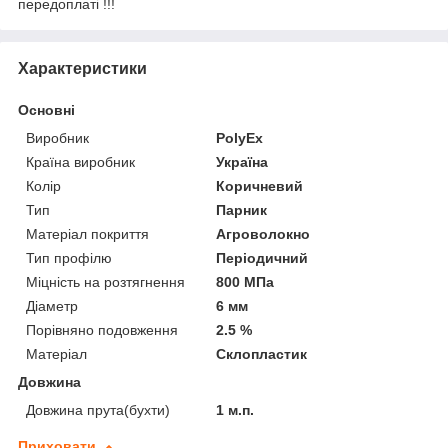
передоплаті !!!
Характеристики
Основні
Виробник
PolyEx
Країна виробник
Україна
Колір
Коричневий
Тип
Парник
Матеріал покриття
Агроволокно
Тип профілю
Періодичний
Міцність на розтягнення
800 МПа
Діаметр
6 мм
Порівняно подовження
2.5 %
Матеріал
Склопластик
Довжина
Довжина прута(бухти)
1 м.п.
Приховати