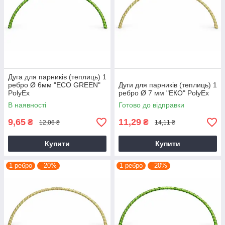
Дуга для парників (теплиць) 1
ребро Ø 6мм "ЕCО GREEN"
Дуги для парників (теплиць) 1
PolyEx
ребро Ø 7 мм "ЕКО" PolyEx
В наявності
Готово до відправки
9,65
11,29
₴
₴
12,06 ₴
14,11 ₴
Купити
Купити
1 ребро
–20%
1 ребро
–20%