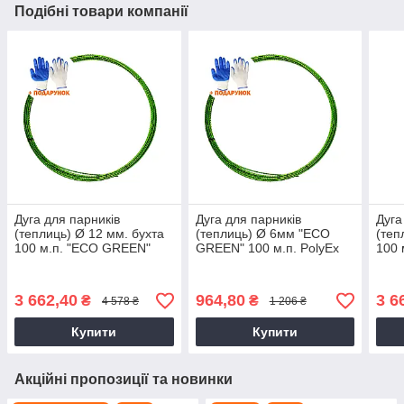
Подібні товари компанії
Дуга для парників
Дуга для парників
Дуга
(теплиць) Ø 12 мм. бухта
(теплиць) Ø 6мм "ЕCО
(теп
100 м.п. "ЕCО GREEN"
GREEN" 100 м.п. PolyEx
100 
PolyEx
Poly
3 662,40
964,80
3 6
₴
₴
4 578 ₴
1 206 ₴
Купити
Купити
Акційні пропозиції та новинки