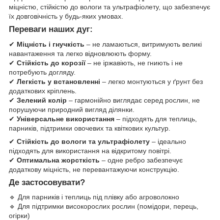
міцністю, стійкістю до вологи та ультрафіолету, що забезпечує
їх довговічність у будь-яких умовах.
Переваги наших дуг:
✔
Міцність і гнучкість
– не ламаються, витримують великі
навантаження та легко відновлюють форму.
✔
Стійкість до корозії
– не іржавіють, не гниють і не
потребують догляду.
✔
Легкість у встановленні
– легко монтуються у ґрунт без
додаткових кріплень.
✔
Зелений колір
– гармонійно виглядає серед рослин, не
порушуючи природний вигляд ділянки.
✔
Універсальне використання
– підходять для теплиць,
парників, підтримки овочевих та квіткових культур.
✔
Стійкість до вологи та ультрафіолету
– ідеально
підходять для використання на відкритому повітрі.
✔
Оптимальна жорсткість
– одне ребро забезпечує
додаткову міцність, не перевантажуючи конструкцію.
Де застосовувати?
🔹 Для парників і теплиць під плівку або агроволокно
🔹 Для підтримки високорослих рослин (помідори, перець,
огірки)