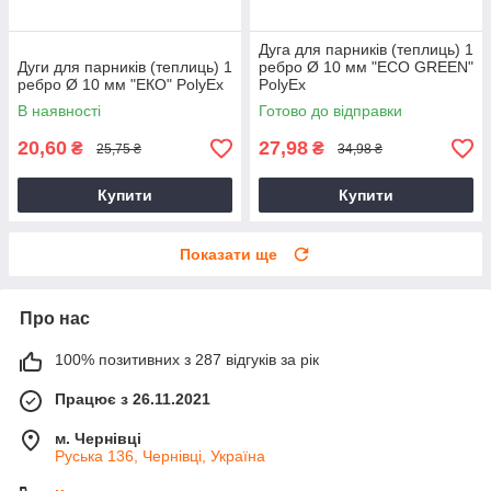
Дуга для парників (теплиць) 1
Дуги для парників (теплиць) 1
ребро Ø 10 мм "ЕCО GREEN"
ребро Ø 10 мм "ЕКО" PolyEx
PolyEx
В наявності
Готово до відправки
20,60
27,98
₴
₴
25,75 ₴
34,98 ₴
Купити
Купити
Показати ще
Про нас
100% позитивних з 287 відгуків за рік
Працює з 26.11.2021
м. Чернівці
Руська 136, Чернівці, Україна