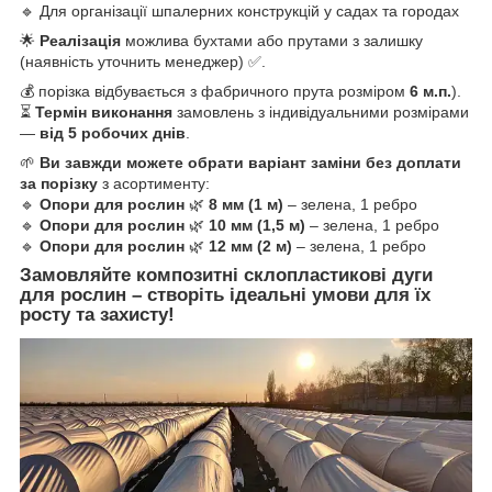
🔹 Для організації шпалерних конструкцій у садах та городах
🌟
Реалізація
можлива бухтами або прутами з залишку
(наявність уточнить менеджер) ✅.
💰 порізка відбувається з фабричного прута розміром
6 м.п.
).
⏳
Термін виконання
замовлень з індивідуальними розмірами
—
від 5 робочих днів
.
🌱
Ви завжди можете обрати варіант заміни без доплати
за порізку
з асортименту:
🔹
Опори для рослин
🌿
8 мм (1 м)
– зелена, 1 ребро
🔹
Опори для рослин
🌿
10 мм (1,5 м)
– зелена, 1 ребро
🔹
Опори для рослин
🌿
12 мм (2 м)
– зелена, 1 ребро
Замовляйте композитні склопластикові дуги
для рослин – створіть ідеальні умови для їх
росту та захисту!