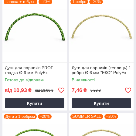
Гладка + в бухті
–20%
1 ребро
–20%
Дуги для парників PROF
Дуги для парників (теплиць) 1
гладка Ø 6 мм PolyEx
ребро Ø 6 мм "ЕКО" PolyEx
Готово до відправки
В наявності
10,93
7,46
від
₴
₴
від 13,66 ₴
9,33 ₴
Купити
Купити
Дуга з 1 ребром
–20%
SUMMER SALE
–20%