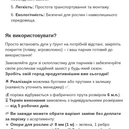
Легкість:
Простота транспортування та монтажу.
Екологічність:
Безпечні для рослин і навколишнього
середовища.
Як використовувати?
Просто встановіть дуги у ґрунт на потрібній відстані, закріпіть
покриття (плівку, агроволокно) – і ваш парник готовий до
використання!
Замовляйте дуги зі склопластику для парників і забезпечуйте
своїм рослинам надійний захист у будь-який сезон.
Зробіть свій город продуктивнішим вже сьогодні!
🌟
Реалізація
можлива бухтами або прутами з залишку
(наявність уточнить менеджер) ✅.
💰 порізка відбувається з фабричного прута розміром
6 м.п.
).
⏳
Термін виконання
замовлень з індивідуальними розмірами
—
від 5 робочих днів
.
🌱
Ви завжди можете обрати варіант заміни без доплати
за порізку
з асортименту:
🔹
Опори для рослин
🌿
8 мм (1 м)
– зелена, 1 ребро