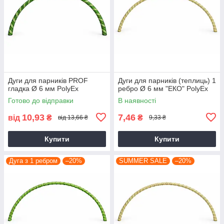
Дуги для парників PROF
Дуги для парників (теплиць) 1
гладка Ø 6 мм PolyEx
ребро Ø 6 мм "ЕКО" PolyEx
Готово до відправки
В наявності
10,93
7,46
від
₴
₴
від 13,66 ₴
9,33 ₴
Купити
Купити
Дуга з 1 ребром
–20%
SUMMER SALE
–20%