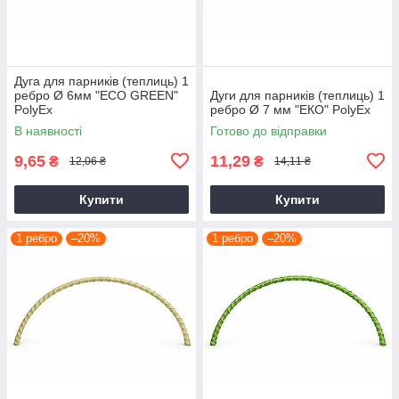
Дуга для парників (теплиць) 1
ребро Ø 6мм "ЕCО GREEN"
Дуги для парників (теплиць) 1
PolyEx
ребро Ø 7 мм "ЕКО" PolyEx
В наявності
Готово до відправки
9,65
11,29
₴
₴
12,06 ₴
14,11 ₴
Купити
Купити
1 ребро
–20%
1 ребро
–20%