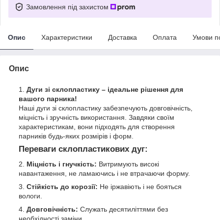
Замовлення під захистом
Опис
Характеристики
Доставка
Оплата
Умови п
Опис
Дуги зі склопластику – ідеальне рішення для
вашого парника!
Наші дуги зі склопластику забезпечують довговічність,
міцність і зручність використання. Завдяки своїм
характеристикам, вони підходять для створення
парників будь-яких розмірів і форм.
Переваги склопластикових дуг:
Міцність і гнучкість:
Витримують високі
навантаження, не ламаючись і не втрачаючи форму.
Стійкість до корозії:
Не іржавіють і не бояться
вологи.
Довговічність:
Служать десятиліттями без
необхідності заміни.