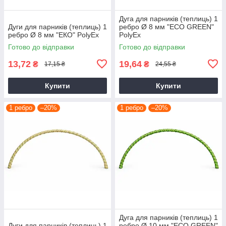
Дуга для парників (теплиць) 1
Дуги для парників (теплиць) 1
ребро Ø 8 мм "ЕCО GREEN"
ребро Ø 8 мм "ЕКО" PolyEx
PolyEx
Готово до відправки
Готово до відправки
13,72
19,64
₴
₴
17,15 ₴
24,55 ₴
Купити
Купити
1 ребро
–20%
1 ребро
–20%
Дуга для парників (теплиць) 1
Дуги для парників (теплиць) 1
ребро Ø 10 мм "ЕCО GREEN"