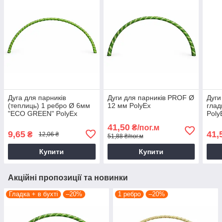
Дуга для парників
Дуги для парників PROF Ø
Дуги
(теплиць) 1 ребро Ø 6мм
12 мм PolyEx
глад
"ЕCО GREEN" PolyEx
Poly
41,50
₴/пог.м
9,65
41,
₴
12,06 ₴
51,88 ₴/пог.м
Купити
Купити
Акційні пропозиції та новинки
Гладка + в бухті
–20%
1 ребро
–20%