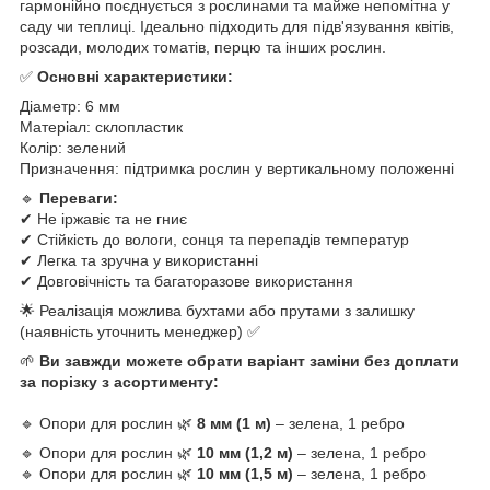
гармонійно поєднується з рослинами та майже непомітна у
саду чи теплиці. Ідеально підходить для підв'язування квітів,
розсади, молодих томатів, перцю та інших рослин.
✅
Основні характеристики:
Діаметр: 6 мм
Матеріал: склопластик
Колір: зелений
Призначення: підтримка рослин у вертикальному положенні
🔹
Переваги:
✔ Не іржавіє та не гниє
✔ Стійкість до вологи, сонця та перепадів температур
✔ Легка та зручна у використанні
✔ Довговічність та багаторазове використання
🌟 Реалізація можлива бухтами або прутами з залишку
(наявність уточнить менеджер) ✅
🌱
Ви завжди можете обрати варіант заміни без доплати
за порізку з асортименту:
🔹 Опори для рослин 🌿
8 мм (1 м)
– зелена, 1 ребро
🔹 Опори для рослин 🌿
10 мм (1,2 м)
– зелена, 1 ребро
🔹 Опори для рослин 🌿
10 мм (1,5 м)
– зелена, 1 ребро