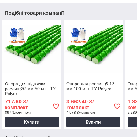
Подібні товари компанії
Опора для підв'язки
Опора для рослин Ø 12
Опор
рослин Ø7 мм 50 м.п. ТУ
мм 100 м.п. ТУ Polyex
мм 5
Polyex
717,60
3 662,40
1 8
₴/
₴/
комплект
комплект
ком
897 ₴/комплект
4 578 ₴/комплект
2 289
Купити
Купити