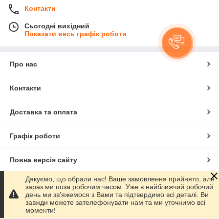
Контакти
Сьогодні вихідний
Показати весь графік роботи
Про нас
Контакти
Доставка та оплата
Графік роботи
Повна версія сайту
Дякуємо, що обрали нас! Ваше замовлення прийнято, але
Сайт створено на маркетплейсі
Prom.ua
зараз ми поза робочим часом. Уже в найближчий робочий
день ми зв’яжемося з Вами та підтвердимо всі деталі. Ви
завжди можете зателефонувати нам та ми уточнимо всі
Політика конфіденційності
моменти!