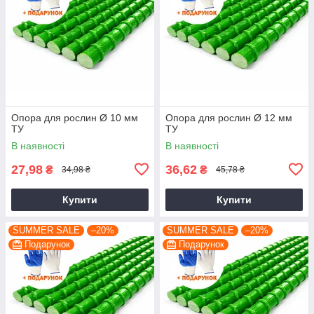
Опора для рослин Ø 10 мм
Опора для рослин Ø 12 мм
ТУ
ТУ
В наявності
В наявності
27,98
36,62
₴
₴
34,98 ₴
45,78 ₴
Купити
Купити
SUMMER SALE
–20%
SUMMER SALE
–20%
Подарунок
Подарунок