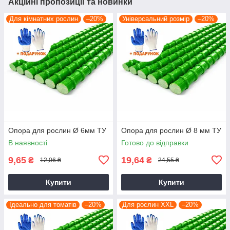
Акційні пропозиції та новинки
Для кімнатних рослин
–20%
Універсальний розмір
–20%
Опора для рослин Ø 6мм ТУ
Опора для рослин Ø 8 мм ТУ
В наявності
Готово до відправки
9,65
19,64
₴
₴
12,06 ₴
24,55 ₴
Купити
Купити
Ідеально для томатів
–20%
Для рослин XXL
–20%