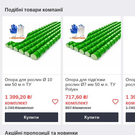
Подібні товари компанії
Опора для рослин Ø 10
Опора для підв'язки
Опор
мм 50 м.п ТУ
рослин Ø7 мм 50 м.п. ТУ
росл
Polyex
1 399,20
717,60
1 3
₴/
₴/
комплект
комплект
ком
1 749 ₴/комплект
897 ₴/комплект
1 749
Купити
Купити
Акційні пропозиції та новинки