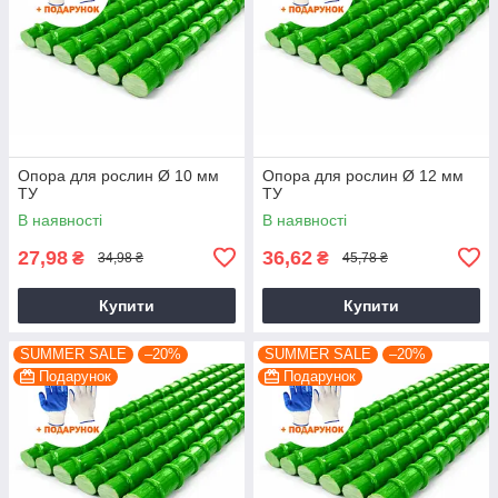
Опора для рослин Ø 10 мм
Опора для рослин Ø 12 мм
ТУ
ТУ
В наявності
В наявності
27,98
36,62
₴
₴
34,98 ₴
45,78 ₴
Купити
Купити
SUMMER SALE
–20%
SUMMER SALE
–20%
Подарунок
Подарунок