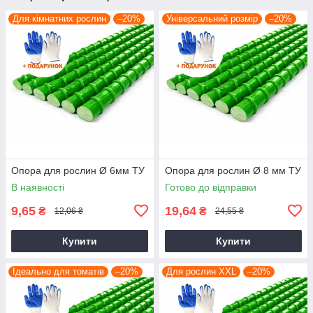
Для кімнатних рослин
–20%
Універсальний розмір
–20%
Опора для рослин Ø 6мм ТУ
Опора для рослин Ø 8 мм ТУ
В наявності
Готово до відправки
9,65
19,64
₴
₴
12,06 ₴
24,55 ₴
Купити
Купити
Ідеально для томатів
–20%
Для рослин XXL
–20%