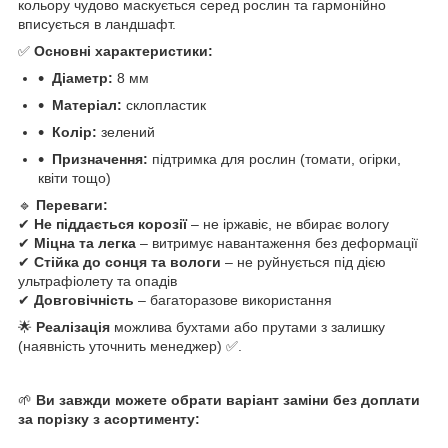
кольору чудово маскується серед рослин та гармонійно
вписується в ландшафт.
✅
Основні характеристики:
Діаметр:
8 мм
Матеріал:
склопластик
Колір:
зелений
Призначення:
підтримка для рослин (томати, огірки,
квіти тощо)
🔹
Переваги:
✔
Не піддається корозії
– не іржавіє, не вбирає вологу
✔
Міцна та легка
– витримує навантаження без деформації
✔
Стійка до сонця та вологи
– не руйнується під дією
ультрафіолету та опадів
✔
Довговічність
– багаторазове використання
🌟
Реалізація
можлива бухтами або прутами з залишку
(наявність уточнить менеджер) ✅.
🌱
Ви завжди можете обрати варіант заміни без доплати
за порізку з асортименту: