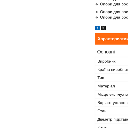
🔹 Опори для ро
🔹 Опори для ро
🔹 Опори для ро
Характеристи
Основні
Виробник
Країна виробни
Тип
Матеріал
Місце експлуата
Варіант установ
Стан
Діаметр підстав
Колір