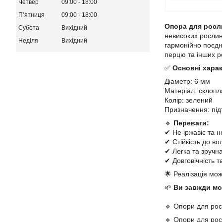
Четвер
09:00
18:00
Пʼятниця
09:00
18:00
Опора для росл
Субота
Вихідний
невисоких рослин
Неділя
Вихідний
гармонійно поєдну
перцю та інших р
✅
Основні хара
Діаметр: 6 мм
Матеріал: склопл
Колір: зелений
Призначення: під
🔹
Переваги:
✔ Не іржавіє та н
✔ Стійкість до в
✔ Легка та зручна
✔ Довговічність 
🌟 Реалізація мо
🌱
Ви завжди мож
🔹 Опори для ро
🔹 Опори для ро