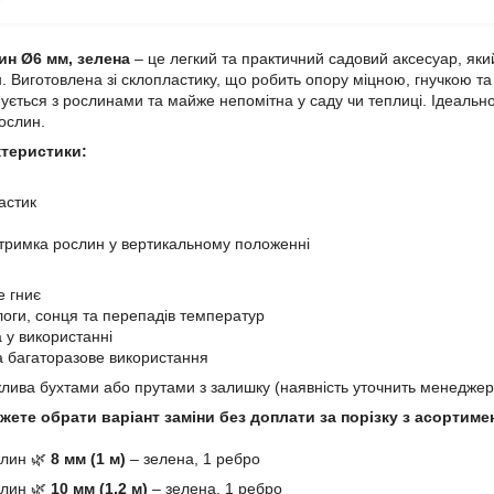
ин Ø6 мм, зелена
– це легкий та практичний садовий аксесуар, яки
. Виготовлена зі склопластику, що робить опору міцною, гнучкою та
ється з рослинами та майже непомітна у саду чи теплиці. Ідеально 
ослин.
ктеристики:
астик
тримка рослин у вертикальному положенні
е гниє
ологи, сонця та перепадів температур
 у використанні
та багаторазове використання
жлива бухтами або прутами з залишку (наявність уточнить менеджер
ете обрати варіант заміни без доплати за порізку з асортиме
слин 🌿
8 мм (1 м)
– зелена, 1 ребро
слин 🌿
10 мм (1,2 м)
– зелена, 1 ребро