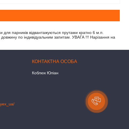
ги для парників відвантажуються прутами кратно 6 м.п.
 довжину по індивідуальним запитам. УВАГА !!! Нарізання на
Коблюк Юліан
lyex_ua/