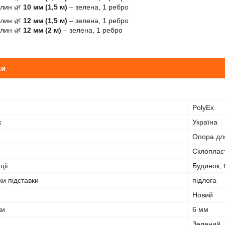
слин 🌿
10 мм (1,5 м)
– зелена, 1 ребро
слин 🌿
12 мм (1,5 м)
– зелена, 1 ребро
слин 🌿
12 мм (2 м)
– зелена, 1 ребро
ки
PolyEx
к
Україна
Опора дл
Склоплас
ції
Будинок, 
ки підставки
підлога
Новий
ки
6 мм
Зелений