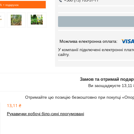
+380 (73) 703-57-77
%
У компанії підключені електронні пла
сайту.
Замов та отримай пода
Ви заощаджуєте 13,11 
Отримайте цю позицію безкоштовно при покупці «Опор
13,11 ₴
Рукавички робочі біло-сині прогумовані