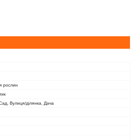
я рослин
тик
Сад, Вулиця/ділянка, Дача