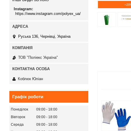
–20
Instagram
https://www.instagram.com/polyex_ua/
Руська 136, Чернівці, Україна
ТОВ "Поліекс Україна"
Коблюк Юліан
Графік роботи
Понеділок
09:00
18:00
Вівторок
09:00
18:00
Середа
09:00
18:00