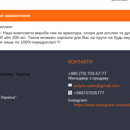
ля замовлення
мплект
:
Наші композитні вироби такі як арматура, опори для рослин та ду
00 або 200 мп. Також можемо нарізати для Вас на прути на будь-яку
ся лише по 100% передоплаті !!!
+380 (73) 703-57-77
ернівці, Україна
Менеджер з продажу
polyex.sales@gmail.com
+380737035777
 Україна"
Instagram
https://www.instagram.com/po