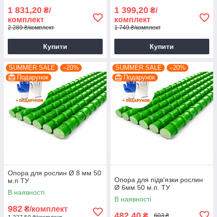
1 831,20
1 399,20
₴/
₴/
комплект
комплект
2 289 ₴/комплект
1 749 ₴/комплект
Купити
Купити
SUMMER SALE
–20%
SUMMER SALE
–20%
Подарунок
Подарунок
Опора для рослин Ø 8 мм 50
Опора для підв'язки рослин
м.п ТУ
Ø 6мм 50 м.п. ТУ
В наявності
В наявності
982
₴/комплект
482,40
₴
603 ₴