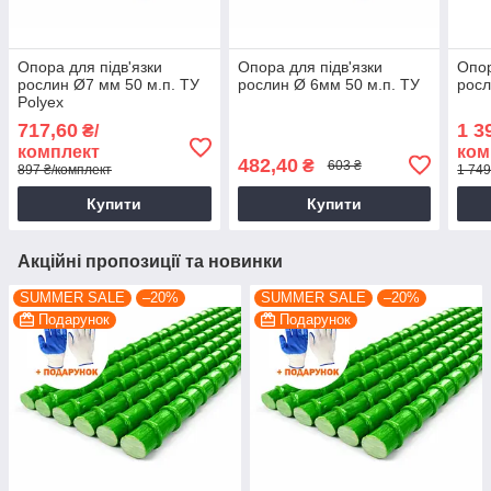
Опора для підв'язки
Опора для підв'язки
Опор
рослин Ø7 мм 50 м.п. ТУ
рослин Ø 6мм 50 м.п. ТУ
росл
Polyex
717,60
1 3
₴/
комплект
ком
482,40
₴
603 ₴
897 ₴/комплект
1 749
Купити
Купити
Акційні пропозиції та новинки
SUMMER SALE
–20%
SUMMER SALE
–20%
Подарунок
Подарунок