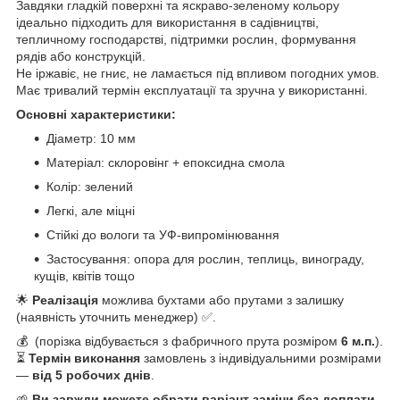
Завдяки гладкій поверхні та яскраво-зеленому кольору
ідеально підходить для використання в садівництві,
тепличному господарстві, підтримки рослин, формування
рядів або конструкцій.
Не іржавіє, не гниє, не ламається під впливом погодних умов.
Має тривалий термін експлуатації та зручна у використанні.
Основні характеристики:
Діаметр: 10 мм
Матеріал: склоровінг + епоксидна смола
Колір: зелений
Легкі, але міцні
Стійкі до вологи та УФ-випромінювання
Застосування: опора для рослин, теплиць, винограду,
кущів, квітів тощо
🌟
Реалізація
можлива бухтами або прутами з залишку
(наявність уточнить менеджер) ✅.
💰 (порізка відбувається з фабричного прута розміром
6 м.п.
).
⏳
Термін виконання
замовлень з індивідуальними розмірами
—
від 5 робочих днів
.
🌱
Ви завжди можете обрати варіант заміни без доплати