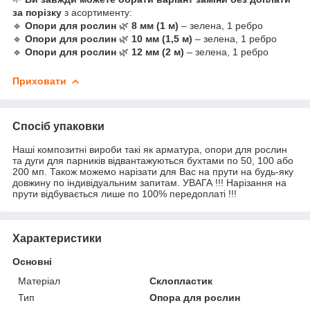
за порізку
з асортименту:
🔹
Опори для рослин
🌿
8 мм (1 м)
– зелена, 1 ребро
🔹
Опори для рослин
🌿
10 мм (1,5 м)
– зелена, 1 ребро
🔹
Опори для рослин
🌿
12 мм (2 м)
– зелена, 1 ребро
Приховати
Спосіб упаковки
Наші композитні вироби такі як арматура, опори для рослин
та дуги для парників відвантажуються бухтами по 50, 100 або
200 мп. Також можемо нарізати для Вас на прути на будь-яку
довжину по індивідуальним запитам. УВАГА !!! Нарізання на
прути відбувається лише по 100% передоплаті !!!
Характеристики
Основні
Матеріал
Склопластик
Тип
Опора для рослин