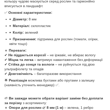
кольору чудово маскується серед рослин та гармонійно
вписується в ландшафт.
✅
Основні характеристики:
Діаметр:
8 мм
Матеріал:
склопластик
Колір:
зелений
Призначення:
підтримка для рослин (томати, огірки,
квіти тощо)
🔹
Переваги:
✔
Не піддається корозії
– не іржавіє, не вбирає вологу
✔
Міцна та легка
– витримує навантаження без деформації
✔
Стійка до сонця та вологи
– не руйнується під дією
ультрафіолету та опадів
✔
Довговічність
– багаторазове використання
🌟
Реалізація
можлива бухтами або прутами з залишку
(наявність уточнить менеджер) ✅.
🌱
Ви завжди можете обрати варіант заміни без доплати
за порізку
з асортименту:
🔹
Опори для рослин
🌿
8 мм (1 м)
– зелена, 1 ребро