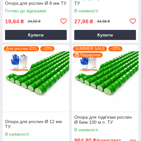
Опора для рослин Ø 8 мм ТУ
ТУ
Готово до відправки
В наявності
19,64
27,98
₴
₴
24,55 ₴
34,98 ₴
Купити
Купити
Для рослин XXL
–20%
SUMMER SALE
–20%
Подарунок
Опора для підв'язки рослин
Опора для рослин Ø 12 мм
Ø 6мм 100 м.п. ТУ
ТУ
В наявності
В наявності
964,80
₴/комплект