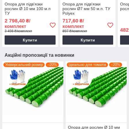
Опора для підв'язки
Опора для підв'язки
Опор
рослин Ø 10 мм 100 м.п
рослин Ø7 мм 50 м.п. ТУ
росл
ТУ
Polyex
2 798,40
717,60
₴/
₴/
комплект
комплект
482
3 498 ₴/комплект
897 ₴/комплект
Купити
Купити
Акційні пропозиції та новинки
Універсальний розмір
–20%
Ідеально для томатів
–20%
Опора для рослин Ø 10 мм